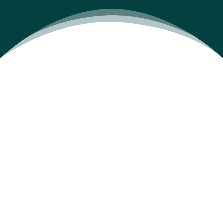
Barbie DreamHouse Adventures har
været tilgængeligt i over fem år
,
men
spillet har fået en renæssance igen, efter
Barbie-filmen udkom, og er nu steget
markant i popularitet. Med den nye
popularitet og opmærksomhed omkring
Barbie-brandet er der rykket flere og
dyrere købsmuligheder ind i online-
butikken i Barbie Dreamhouse
Adventures, så derfor er det vigtigt at
vide, hvad det unge publikum kan bruge