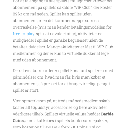
For at få adgang til alle spillets muligheder kræver det
abonnement på spillets såkaldte “VIP Club”, der koster
89 kr om måneden. Spillet kan spilles uden
abonnement, men det kommer næppe som en
overraskelse (hvis man kender betalingsmodellen for
free-to-play
-spil), at udvalget af tøj, aktiviteter og
muligheder i spillet er ganske begrænset uden de
betalte udvidelser. Mange aktiviteter er låst til VIP Club-
medlemmer, og der er kun to virtuelle dukker at lege
med uden abonnement.
Derudover bombarderer spillet konstant spilleren med
påmindelser om, hvad man får, hvis man køber et
abonnement, så presset for at bruge virkelige penge i
spillet er stort.
Vær opmærksom på, at trods månedsmedlemsskab,
koster alt tøj, udstyr, accessories og flere aktiviteter
yderligere tilkøb. Spillets virtuelle valuta hedder
Barbie
Coins,
som skal købes i spillets butik i samlepakker,
som koster op til 350 DKK for 2500 Coins. Tøj og