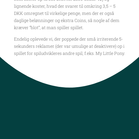
lignende koster, hvad der svarer til omkring 3,5 – 5
DKK omregnet til virkelige penge, men der er også
daglige belønninger og ekstra Coins, så nogle af dem
kræver “blot”, at man spiller spillet.
Endelig oplevede vi, der poppede der små irriterende 5-
sekunders reklamer (der var umulige at deaktivere) op i
spillet for spiludvikleres andre spil, f.eks. My Little Pony.