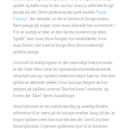
spillet og købe ting til det; nu har man jo allerede brugt
penge på det. Dette psykologiske greb kaldes “
Sunk
Fallacy
”, der betyder, at det er lettere at bruge endnu
flere penge på noget, som man allerede har investeret i.
For at undgå at føle, at den første investering føles
”spildt”, kan man blive fanget i en tankefælde, hvor
man bliver ved med at bruge flere (formodentligt
spildte) penge.
I forhold til målgruppen er det samtidigt bekymrende,
at der hele tiden lurer en opmærksomhedskrævende
smartphone op i spillets nederste højre hjørne. Her kan
spillerne løbende tjekke, hvor mange følgere de har
optjent på spillets interne “BarbieGram”-tjeneste, og
hvem der “liker” deres handlinger.
Smartphonen er en mærkværdig og unødig direkte
reference til at være på de sociale medier lang tid før, at
yngre spillere reelt bør/må færdes der. Dertil styrker
Smartphonen i hjørnet spillerens lyst til at komme