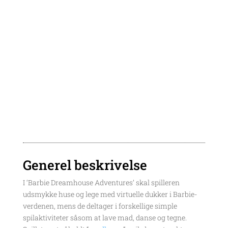
betaler et månedsabonnement til spillet.
Samtidig er tilføjelsen af en virtuel
smartphone i spillet samt løbende gaver
til spilleren problematisk, hvilket, vi
mener, kan bidrage til en usympatisk og
usund strategi til fastholdelse af spillerne
– særligt de yngre.
Generel beskrivelse
I ‘Barbie Dreamhouse Adventures’ skal spilleren
udsmykke huse og lege med virtuelle dukker i Barbie-
verdenen, mens de deltager i forskellige simple
spilaktiviteter såsom at lave mad, danse og tegne.