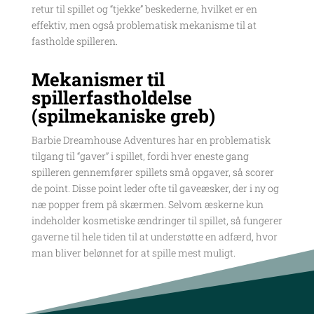
retur til spillet og “tjekke” beskederne, hvilket er en
effektiv, men også problematisk mekanisme til at
fastholde spilleren.
Mekanismer til
spillerfastholdelse
(spilmekaniske greb)
Barbie Dreamhouse Adventures har en problematisk
tilgang til “gaver” i spillet, fordi hver eneste gang
spilleren gennemfører spillets små opgaver, så scorer
de point. Disse point leder ofte til gaveæsker, der i ny og
næ popper frem på skærmen. Selvom æskerne kun
indeholder kosmetiske ændringer til spillet, så fungerer
gaverne til hele tiden til at understøtte en adfærd, hvor
man bliver belønnet for at spille mest muligt.