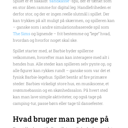
Spillet er et såkaldt “
sandkasse
”-spil, der er tænkt som
en stor åben ramme for digital leg. Handlefriheden er
derfor stor, og der er ingen reelle slutmål i spillet. Der
kan trykkes på alt muligt på skærmen, og spilleren kan
– ganske som i andre simulationsbaserede spil som
The Sims
og lignende – frit bestemme og ”lege” hvad,
hvordan og hvorfor noget skal ske.
Spillet starter med, at Barbie byder spillerne
velkommen, hvorefter man kan interagere med alt i
hendes hus. Alle steder kan spilleren selv pynte op, og
alle figurer kan rykkes rundt – ganske som var det et
fysisk Barbie-legehus. Spillet består af fire primære
steder: Barbies virkeligt store hus, en musikscene, et
svømmebassin og en skønhedssalon. På hvert sted
kan man lave simple aktiviteter, og også tage på
camping-tur, passe børn eller tage til dansefester.
Hvad bruger man penge på