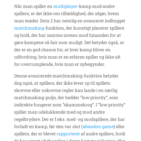
Når man spiller en
multiplayer
-kamp mod andre
spillere, er det ikke ren tilfældighed, der afgør, hvem
man møder. Dota 2 har nemlig en avanceret indbygget
matchmaking
-funktion, der kunstigt placerer spillere
og hold, der har samme niveau mod hinanden for at
gøre kampene så fair som muligt. Det betyder også, at
der er en god chance for, at hver kamp bliver en
udfordring, hvis man er en erfaren spiller og ikke alt
for overrumplende, hvis man er nybegynder.
Denne avancerede matchmaking-funktion betyder
dog også, at spillere, der ikke lever op til spillets
skrevne eller uskrevne regler kan lande i en særlig
matchmaking-pulje, der hedder ”low priority”, som
indirekte fungerer som ”skammekrog”. I ”low priority”
spiller man udelukkende med og mod andre
regelbrydere. Der er f.eks. med- og modspillere, der har
forladt en kamp, før den var slut (
abandon game
) eller
spillere, der er blevet
rapporteret
af andre spillere, fordi
de har været ubehagelige i deres kommunikation eller