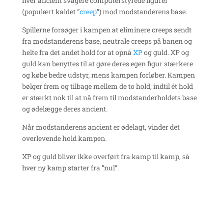
hver ancient svagere computerstyrede figurer
(populært kaldet ”
creep
”) mod modstanderens base.
Spillerne forsøger i kampen at eliminere creeps sendt
fra modstanderens base, neutrale creeps på banen og
helte fra det andet hold for at opnå
XP
og guld. XP og
guld kan benyttes til at gøre deres egen figur stærkere
og købe bedre udstyr, mens kampen forløber. Kampen
bølger frem og tilbage mellem de to hold, indtil ét hold
er stærkt nok til at nå frem til modstanderholdets base
og ødelægge deres ancient.
Når modstanderens ancient er ødelagt, vinder det
overlevende hold kampen.
XP og guld bliver ikke overført fra kamp til kamp, så
hver ny kamp starter fra ”nul”.
Derfor skal du læse