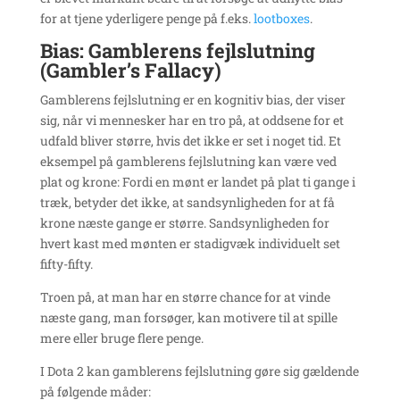
for at tjene yderligere penge på f.eks.
lootboxes
.
Bias: Gamblerens fejlslutning
(Gambler’s Fallacy)
Gamblerens fejlslutning er en kognitiv bias, der viser
sig, når vi mennesker har en tro på, at oddsene for et
udfald bliver større, hvis det ikke er set i noget tid. Et
eksempel på gamblerens fejlslutning kan være ved
plat og krone: Fordi en mønt er landet på plat ti gange i
træk, betyder det ikke, at sandsynligheden for at få
krone næste gange er større. Sandsynligheden for
hvert kast med mønten er stadigvæk individuelt set
fifty-fifty.
Troen på, at man har en større chance for at vinde
næste gang, man forsøger, kan motivere til at spille
mere eller bruge flere penge.
I Dota 2 kan gamblerens fejlslutning gøre sig gældende
på følgende måder: