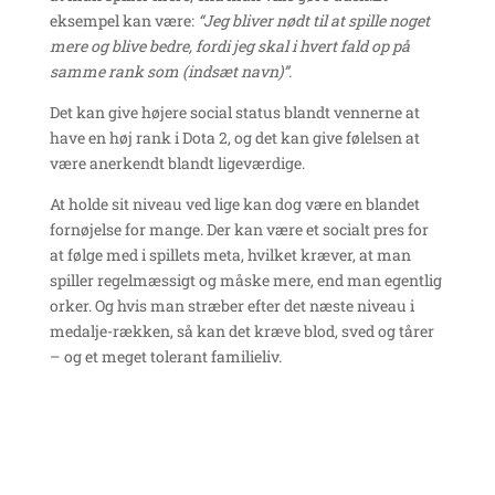
eksempel kan være:
“Jeg bliver nødt til at spille noget
mere og blive bedre, fordi jeg skal i hvert fald op på
samme rank som (indsæt navn)”.
Det kan give højere social status blandt vennerne at
have en høj rank i Dota 2, og det kan give følelsen at
være anerkendt blandt ligeværdige.
At holde sit niveau ved lige kan dog være en blandet
fornøjelse for mange. Der kan være et socialt pres for
at følge med i spillets meta, hvilket kræver, at man
spiller regelmæssigt og måske mere, end man egentlig
orker. Og hvis man stræber efter det næste niveau i
medalje-rækken, så kan det kræve blod, sved og tårer
– og et meget tolerant familieliv.