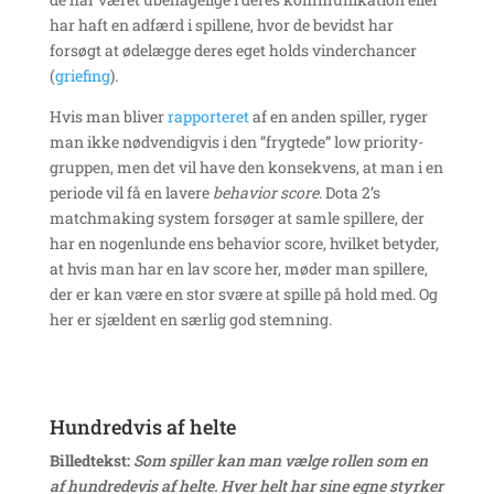
har haft en adfærd i spillene, hvor de bevidst har
forsøgt at ødelægge deres eget holds vinderchancer
(
griefing
).
Hvis man bliver
rapporteret
af en anden spiller, ryger
man ikke nødvendigvis i den ”frygtede” low priority-
gruppen, men det vil have den konsekvens, at man i en
periode vil få en lavere
behavior score
. Dota 2’s
matchmaking system forsøger at samle spillere, der
har en nogenlunde ens behavior score, hvilket betyder,
at hvis man har en lav score her, møder man spillere,
der er kan være en stor svære at spille på hold med. Og
her er sjældent en særlig god stemning.
Hundredvis af helte
Billedtekst:
Som spiller kan man vælge rollen som en
af hundredevis af helte. Hver helt har sine egne styrker