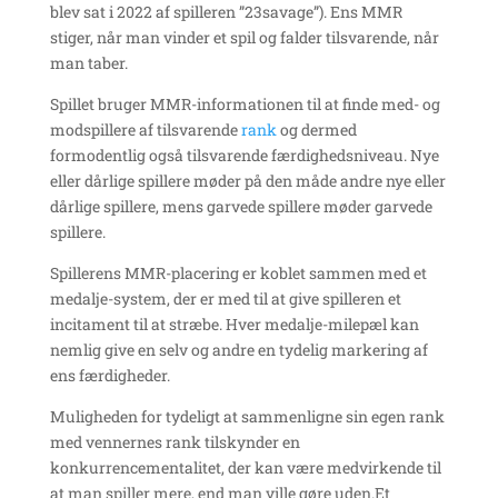
blev sat i 2022 af spilleren ”23savage”). Ens MMR
stiger, når man vinder et spil og falder tilsvarende, når
man taber.
Spillet bruger MMR-informationen til at finde med- og
modspillere af tilsvarende
rank
og dermed
formodentlig også tilsvarende færdighedsniveau. Nye
eller dårlige spillere møder på den måde andre nye eller
dårlige spillere, mens garvede spillere møder garvede
spillere.
Spillerens MMR-placering er koblet sammen med et
medalje-system, der er med til at give spilleren et
incitament til at stræbe. Hver medalje-milepæl kan
nemlig give en selv og andre en tydelig markering af
ens færdigheder.
Muligheden for tydeligt at sammenligne sin egen rank
med vennernes rank tilskynder en
konkurrencementalitet, der kan være medvirkende til
at man spiller mere, end man ville gøre uden.
Et