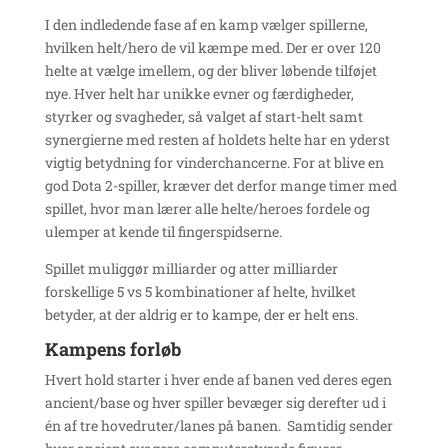
I den indledende fase af en kamp vælger spillerne,
hvilken helt/hero de vil kæmpe med. Der er over 120
helte at vælge imellem, og der bliver løbende tilføjet
nye. Hver helt har unikke evner og færdigheder,
styrker og svagheder, så valget af start-helt samt
synergierne med resten af holdets helte har en yderst
vigtig betydning for vinderchancerne. For at blive en
god Dota 2-spiller, kræver det derfor mange timer med
spillet, hvor man lærer alle helte/heroes fordele og
ulemper at kende til fingerspidserne.
Spillet muliggør milliarder og atter milliarder
forskellige 5 vs 5 kombinationer af helte, hvilket
betyder, at der aldrig er to kampe, der er helt ens.
Kampens forløb
Hvert hold starter i hver ende af banen ved deres egen
ancient/base og hver spiller bevæger sig derefter ud i
én af tre hovedruter/lanes på banen. Samtidig sender