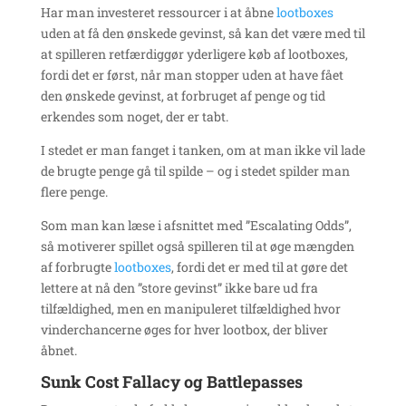
Har man investeret ressourcer i at åbne
lootboxes
uden at få den ønskede gevinst, så kan det være med til
at spilleren retfærdiggør yderligere køb af lootboxes,
fordi det er først, når man stopper uden at have fået
den ønskede gevinst, at forbruget af penge og tid
erkendes som noget, der er tabt.
I stedet er man fanget i tanken, om at man ikke vil lade
de brugte penge gå til spilde – og i stedet spilder man
flere penge.
Som man kan læse i afsnittet med ”Escalating Odds”,
så motiverer spillet også spilleren til at øge mængden
af forbrugte
lootboxes
, fordi det er med til at gøre det
lettere at nå den ”store gevinst” ikke bare ud fra
tilfældighed, men en manipuleret tilfældighed hvor
vinderchancerne øges for hver lootbox, der bliver
åbnet.
Sunk Cost Fallacy og Battlepasses