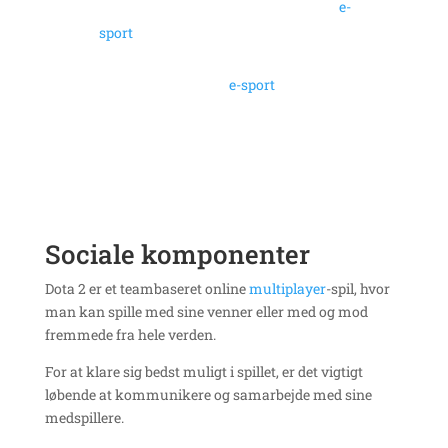
Et af de mest populære spil inden for
e-
sport
Spil med formodentlig største
pengepræmiesum i
e-sport
Sociale komponenter
Dota 2 er et teambaseret online
multiplayer
-spil, hvor
man kan spille med sine venner eller med og mod
fremmede fra hele verden.
For at klare sig bedst muligt i spillet, er det vigtigt
løbende at kommunikere og samarbejde med sine
medspillere.