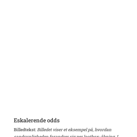
skins
er en bevidst strategi.
Eskalerende odds
Billedtekst:
Billedet viser et eksempel på, hvordan
sandsynligheden forandrer sig per lootbox-åbning. I