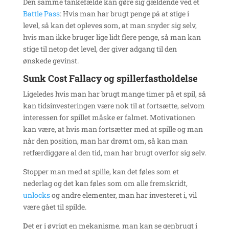
Den samme tankefælde kan gøre sig gældende ved et
Battle Pass
: Hvis man har brugt penge på at stige i
level, så kan det opleves som, at man snyder sig selv,
hvis man ikke bruger lige lidt flere penge, så man kan
stige til netop det level, der giver adgang til den
ønskede gevinst.
Sunk Cost Fallacy og spillerfastholdelse
Ligeledes hvis man har brugt mange timer på et spil, så
kan tidsinvesteringen være nok til at fortsætte, selvom
interessen for spillet måske er falmet. Motivationen
kan være, at hvis man fortsætter med at spille og man
når den position, man har drømt om, så kan man
retfærdiggøre al den tid, man har brugt overfor sig selv.
Stopper man med at spille, kan det føles som et
nederlag og det kan føles som om alle fremskridt,
unlocks
og andre elementer, man har investeret i, vil
være gået til spilde.
D
et er i øvrigt en mekanisme, man kan se genbrugt i