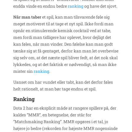
endda vinde en endnu bedre
ranking
og have det sjovt.
Når man taber
et spil, kan man tilsvarende føle sig
meget motiveret til at tage et nyt spil. Ikke fordi man
opnår en stimulerende kemisk cocktail ved at tabe,
men fordi man tidligere har oplevet, hvor dejligt det
kan føles, når man vinder. Den følelse kan man godt
tænke sig at få gentaget, derfor kan man let overbevise
sig selv om, at det næste spil bliver fedt, at det nok skal
lykkedes, og at det faktisk er nødvendigt, så man ikke
mister sin
ranking
.
Uanset om har vundet eller tabt, kan det derfor føles
helt rationelt, at man bør tage endnu et spil.
Ranking
Dota 2 har en eksplicit måde at rangere spillere på, der
kaldes ”MMR”, en betegnelse, der står for
”Matchmaking Ranking”. MMR opgøres i et tal, jo
højere jo bedre (rekorden for højeste MMR nogensinde