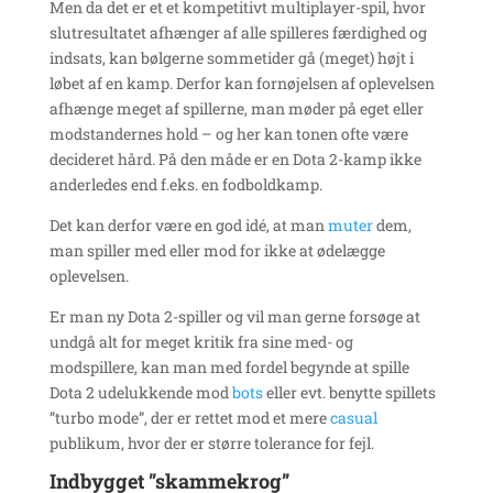
Men da det er et et kompetitivt multiplayer-spil, hvor
slutresultatet afhænger af alle spilleres færdighed og
indsats, kan bølgerne sommetider gå (meget) højt i
løbet af en kamp. Derfor kan fornøjelsen af oplevelsen
afhænge meget af spillerne, man møder på eget eller
modstandernes hold – og her kan tonen ofte være
decideret hård. På den måde er en Dota 2-kamp ikke
anderledes end f.eks. en fodboldkamp.
Det kan derfor være en god idé, at man
muter
dem,
man spiller med eller mod for ikke at ødelægge
oplevelsen.
Er man ny Dota 2-spiller og vil man gerne forsøge at
undgå alt for meget kritik fra sine med- og
modspillere, kan man med fordel begynde at spille
Dota 2 udelukkende mod
bots
eller evt. benytte spillets
”turbo mode”, der er rettet mod et mere
casual
publikum, hvor der er større tolerance for fejl.
Indbygget ”skammekrog”