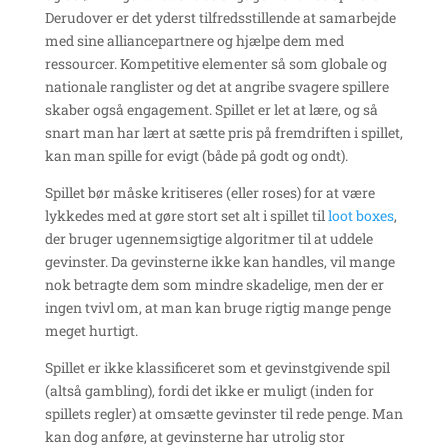
Derudover er det yderst tilfredsstillende at samarbejde
med sine alliancepartnere og hjælpe dem med
ressourcer. Kompetitive elementer så som globale og
nationale ranglister og det at angribe svagere spillere
skaber også engagement. Spillet er let at lære, og så
snart man har lært at sætte pris på fremdriften i spillet,
kan man spille for evigt (både på godt og ondt).
Spillet bør måske kritiseres (eller roses) for at være
lykkedes med at gøre stort set alt i spillet til
loot boxes
,
der bruger ugennemsigtige algoritmer til at uddele
gevinster. Da gevinsterne ikke kan handles, vil mange
nok betragte dem som mindre skadelige, men der er
ingen tvivl om, at man kan bruge rigtig mange penge
meget hurtigt.
Spillet er ikke klassificeret som et gevinstgivende spil
(altså gambling), fordi det ikke er muligt (inden for
spillets regler) at omsætte gevinster til rede penge. Man
kan dog anføre, at gevinsterne har utrolig stor