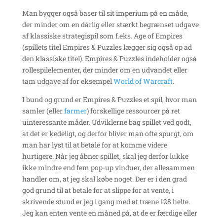
Man bygger også baser til sit imperium på en måde,
der minder om en dårlig eller stærkt begrænset udgave
af klassiske strategispil som f.eks. Age of Empires
(spillets titel Empires & Puzzles lægger sig også op ad
den klassiske titel). Empires & Puzzles indeholder også
rollespilelementer, der minder om en udvandet eller
tam udgave af for eksempel
World of Warcraft
.
I bund og grund er Empires & Puzzles et spil, hvor man
samler (eller
farmer
) forskellige ressourcer på ret
uinteressante måder. Udviklerne bag spillet ved godt,
at det er kedeligt, og derfor bliver man ofte spurgt, om
man har lyst til at betale for at komme videre
hurtigere. Når jeg åbner spillet, skal jeg derfor lukke
ikke mindre end fem pop-up vinduer, der allesammen
handler om, at jeg skal købe noget. Der er i den grad
god grund til at betale for at slippe for at vente, i
skrivende stund er jeg i gang med at træne 128 helte.
Jeg kan enten vente en måned på, at de er færdige eller