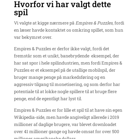
Hvorfor vi har valgt dette
spil
Vi valgte at kigge nærmere på
Empires & Puzzles
, fordi
en læser havde kontaktet os omkring spillet, som hun
var bekymret over.
Empires & Puzzles er derfor ikke valgt, fordi det
fremstår som et unikt, banebrydende eksempel, der
har sat spor i hele spilindustrien, men fordi Empires &
Puzzles er et eksempel på de utallige mobilspil, der
bruger mange penge på markedsføring og en
aggressiv tilgang til monetisering, og som derfor har
potentiale til at lokke nogle spillere til at bruge flere
penge, end de egentligt har lyst til.
Empires & Puzzles er for lille et spil til at have sin egen
Wikipedia-side, men havde angiveligt allerede i 2019
millioner af daglige brugere, var blevet downloadet
over 41 millioner gange og havde omsat for over 500
millioner amerikanske dollars.