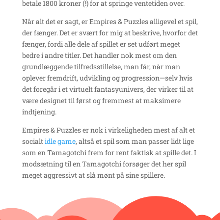
betale 1800 kroner (!) for at springe ventetiden over.
Når alt det er sagt, er Empires & Puzzles alligevel et spil,
der fænger. Det er svært for mig at beskrive, hvorfor det
fænger, fordi alle dele af spillet er set udført meget
bedre i andre titler. Det handler nok mest om den
grundlæggende tilfredsstillelse, man får, når man
oplever fremdrift, udvikling og progression—selv hvis
det foregår i et virtuelt fantasyunivers, der virker til at
være designet til først og fremmest at maksimere
indtjening.
Empires & Puzzles er nok i virkeligheden mest af alt et
socialt
idle game
, altså et spil som man passer lidt lige
som en Tamagotchi frem for rent faktisk at spille det. I
modsætning til en Tamagotchi forsøger det her spil
meget aggressivt at slå mønt på sine spillere.