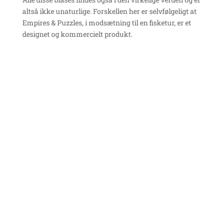
altså ikke unaturlige. Forskellen her er selvfølgeligt at
Empires & Puzzles, i modsætning til en fisketur, er et
designet og kommercielt produkt.
Spillet monetariserer sine spillere ret
aggressivt. Som sagt skal jeg klikke
igennem adskillelige pop-up reklamer for
at komme i gang med spillet. For det andet
kan jeg, selv efter at have brugt flere
hundrede kroner på spillet ofte ikke
foretage mig noget, medmindre jeg betaler
endnu mere. For det tredje er selv spillets
kerne-loop
(altså de sekvenser af ting,
som man foretager i spillet) alle sammen