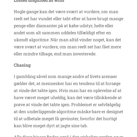
Losses disguised as wins
Nogle gange kan det være svært at vurdere, om man
reelt set har vundet eller tabt efter at have brugt mange
penge eller diamanter på at købe udstyr, helte eller
andet som alt sammen uddeles tilfældigt efter en
ukendt algoritme. Når man altid vinder noget, kan det
være svært at vurdere, om man reelt set har fået mere
eller mindre tilbage, end man investerede.
Chasing
I gambling såvel som mange andre af livets arenaer
gælder det, at mennesker har en tendens til at forsøge
at vinde det tabte igen. Hvis man har en oplevelse af at
have været meget uheldig, kan det være tillokkende at
prøve at vinde det tabte igen. Problemet er selvfølgelig
at den underliggende algoritme måske bare er designet
til at udbetale meget få gevinster, hvorfor det hurtigt
kan blive meget dyrt at jagte sine tab.
Alle disse biases findes også i den virkelige verden og er