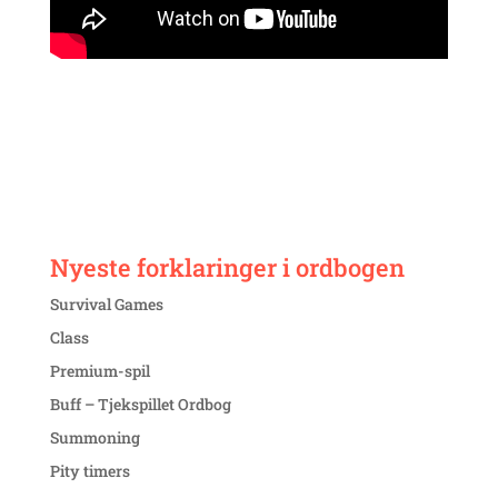
Nyeste forklaringer i ordbogen
Survival Games
Class
Premium-spil
Buff – Tjekspillet Ordbog
Summoning
Pity timers