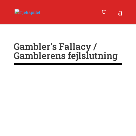
Gambler’s Fallacy /
Gamblerens fejlslutning
Gamblerens fejlslutning er en kognitiv bias, der viser
sig, når vi mennesker har en tro på, at oddsene for et
udfald bliver større, hvis det ikke er set i noget tid. Et
eksempel på gamblerens fejlslutning kan være ved
plat og krone: Fordi en mønt er landet på plat ti gange i
træk, betyder det ikke, at sandsynligheden for at slå