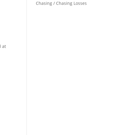
Chasing / Chasing Losses
d at