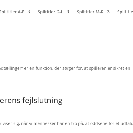
Spiltitler A-F
Spiltitler G-L
Spiltitler M-R
Spiltitl
tællinger” er en funktion, der sørger for, at spilleren er sikret en
erens fejlslutning
r viser sig, når vi mennesker har en tro på, at oddsene for et udfal