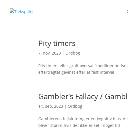
Pity timers
7. nov, 2023
|
Ordbog
Pity timers eller groft oversat “medlidenhedsned
eftertragtet gevinst efter et fast interval
Gambler’s Fallacy / Gambl
14. sep, 2023
|
Ordbog
Gamblerens fejlslutning er en kognitiv bias, de
bliver større, hvis det ikke er set i noget tid