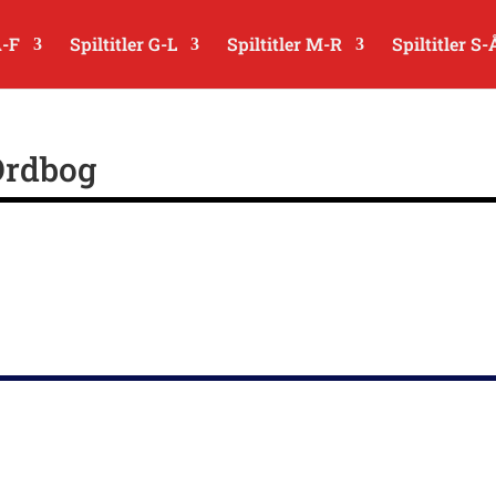
A-F
Spiltitler G-L
Spiltitler M-R
Spiltitler S-
 Ordbog