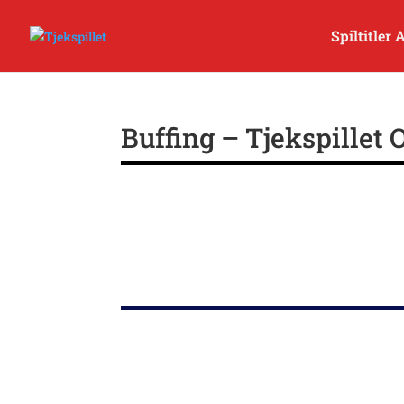
Spiltitler 
Buffing – Tjekspillet
Se
Nerfing
.