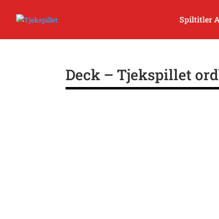
Spiltitler 
Deck – Tjekspillet or