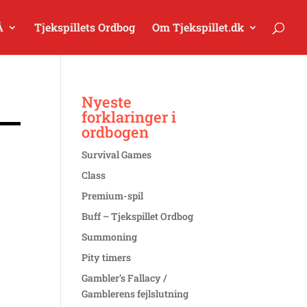
Å
Tjekspillets Ordbog
Om Tjekspillet.dk
Nyeste
forklaringer i
ordbogen
Survival Games
Class
Premium-spil
Buff – Tjekspillet Ordbog
Summoning
Pity timers
Gambler’s Fallacy /
Gamblerens fejlslutning