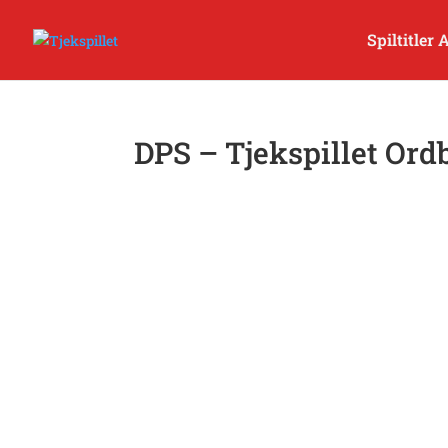
Spiltitler 
DPS – Tjekspillet Ord
Akronym med flere betydninger:
1: I Gaming-slang er DPS en forkortelse for “Da
f.eks. spilfigurers eller våbens evne til at skad
2: DPS eller “Damage Dealer” bliver også benytte
MOBA
.