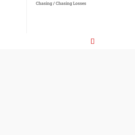
Chasing / Chasing Losses