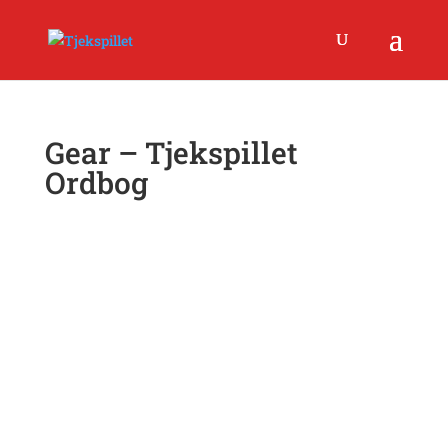
Gear – Tjekspillet
Ordbog
Gear er en populær betegnelse for det udstyr, som en
spilfigur benytter. Fokus er her på udstyrets værdi ift.
funktion og evt. [stats] – men i mindre grad udstyrets
æstetik.
Godt gear vil derfor oftest være udstyr med høje
stats
eller en særligt spændende, unik egenskab.