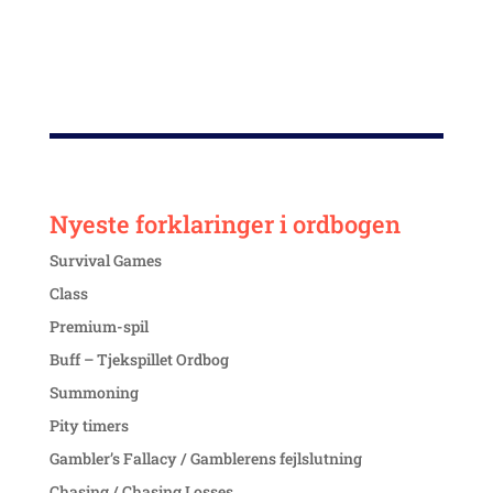
Nyeste forklaringer i ordbogen
Survival Games
Class
Premium-spil
Buff – Tjekspillet Ordbog
Summoning
Pity timers
Gambler’s Fallacy / Gamblerens fejlslutning
Chasing / Chasing Losses