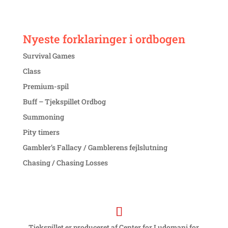
Nyeste forklaringer i ordbogen
Survival Games
Class
Premium-spil
Buff – Tjekspillet Ordbog
Summoning
Pity timers
Gambler’s Fallacy / Gamblerens fejlslutning
Chasing / Chasing Losses
Tjekspillet er produceret af Center for Ludomani for