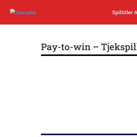
Spiltitler 
Pay-to-win – Tjekspil
Pay-to-win er en kontroversiel strategi for spilu
mikrotransaktioner
) for at få en fordel over and
Pay-to-win bliver generelt brugt som skældsord b
pengepung og ikke færdigheder, der er med til at 