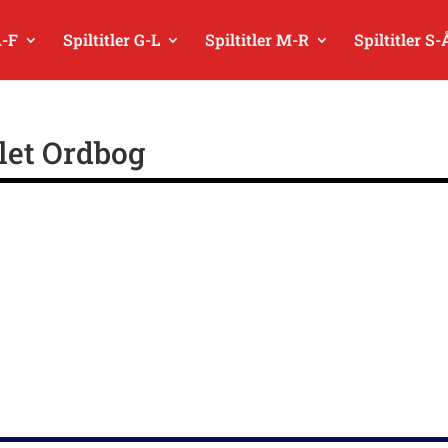
A-F
Spiltitler G-L
Spiltitler M-R
Spiltitler S-
let Ordbog
dviklere. Pay-to-win betyder, at spillerne kan betale penge (typisk via
re spillere f.eks. ved køb af særligt godt udstyr,
boosters
eller lignende.
landt gamere, fordi pay-to-win kommer til at betyde, at det er spille
afgøre spillets udfald.