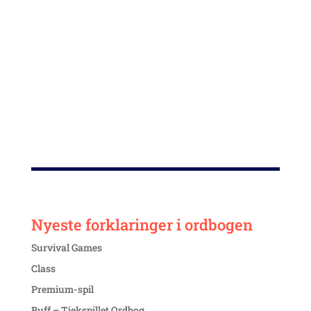
Engine.
Epic er en populær betegnelse for særligt sjældent
(og ofte stærkt) udstyr som f.eks. i “Epic Gear” eller
“Epic Loot”.
Se også
Gear
og
Loot
.
Nyeste forklaringer i ordbogen
Survival Games
Class
Premium-spil
Buff – Tjekspillet Ordbog