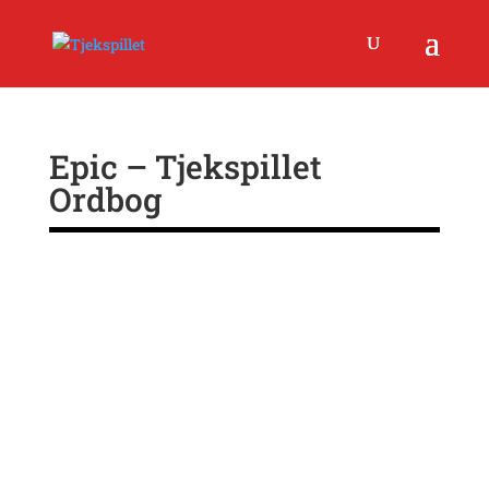
Epic – Tjekspillet
Ordbog
Epic har to grundlæggende betydninger i relation til
gaming:
Epic Games, der med deres Epic Games Store er en
konkurrent til bl.a. Steam. Epic Games står bl.a. bag
Fortnite samt det succesfulde 3D-værktøj Unreal