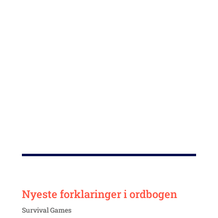
Priserne på skins er som regel dyrere på Steam
Marketplace end på ulovlige hjemmesider, men det er
til gengæld nemt og sikkert at bruge.
Ved køb og salg af skins uden for Steam Community
Market er der en større risiko for at blive snydt.
Se også
scamming
,
skintrading
og
grå markeder
.
Nyeste forklaringer i ordbogen
Survival Games