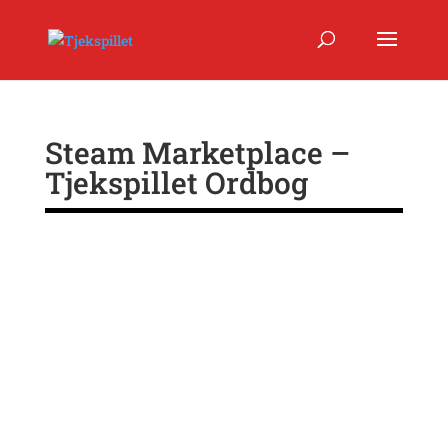
Steam Marketplace –
Tjekspillet Ordbog
På Steam Community Market kan man købe og sælge
digitale genstande (herunder
skins
) med andre Steam-
brugere.
Man kan indsætte penge på sin
Steam Wallet
– sin
digitale tegnebog – men man kan ikke trække
pengene ud igen.